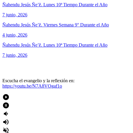
Ñahendu Jesús Ñe’ẽ. Lunes 10ª Tiempo Durante el Año
7 junio, 2026
Ñahendu Jesús Ñe’ẽ. Viernes Semana 9° Durante el Año
4 junio, 2026
Ñahendu Jesús Ñe’ẽ. Lunes 10ª Tiempo Durante el Año
7 junio, 2026
Escucha el evangelio y la reflexión en:
https://youtu.be/N7A8VOgaf1o
play_circle_filled
pause_circle_filled
volume_down
volume_up
volume_off