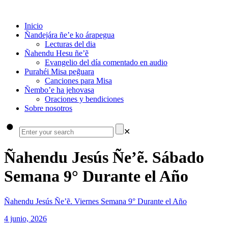
Inicio
Ñandejára ñe’e ko árapegua
Lecturas del dia
Ñahendu Hesu ñe’ẽ
Evangelio del día comentado en audio
Purahéi Misa peg̃uara
Canciones para Misa
Ñembo’e ha jehovasa
Oraciones y bendiciones
Sobre nosotros
✕
Ñahendu Jesús Ñe’ẽ. Sábado
Semana 9° Durante el Año
Ñahendu Jesús Ñe’ẽ. Viernes Semana 9° Durante el Año
4 junio, 2026