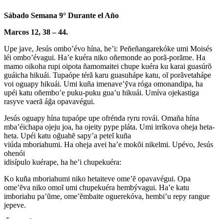
Sábado Semana 9° Durante el Año
Marcos 12, 38 – 44.
Upe jave, Jesús ombo’évo hína, he’i: Peñeñangarekóke umi Moisés
léi ombo’évagui. Ha’e kuéra niko oñemonde ao porã-porãme. Ha
mamo oikoha rupi oipota ñamomaitei chupe kuéra ku karai guasúrõ
guáicha hikuái. Tupaópe térã karu guasuhápe katu, oĩ porãvetahápe
voi oguapy hikuái. Umi kuña imenave’ỹva róga omonandipa, ha
upéi katu oñembo’e puku-puku gua’u hikuái. Umíva ojekastiga
rasyve vaerã ág̃a opavavégui.
Jesús oguapy hína tupaópe upe ofrénda ryru rovái. Omaña hína
mba’éichapa ojeju joa, ha ojeity pype pláta. Umi irríkova oheja heta-
heta. Upéi katu og̃uahẽ sapy’a peteĩ kuña
viúda mboriahumi. Ha oheja avei ha’e mokõi nikelmi. Upévo, Jesús
ohenói
idisípulo kuérape, ha he’i chupekuéra:
Ko kuña mboriahumi niko hetaiteve ome’ẽ opavavégui. Opa
ome’ẽva niko omoĩ umi chupekuéra hembývagui. Ha’e katu
imboriahu pa’ũme, ome’ẽmbaite oguerekóva, hembi’u repy rangue
jepeve.