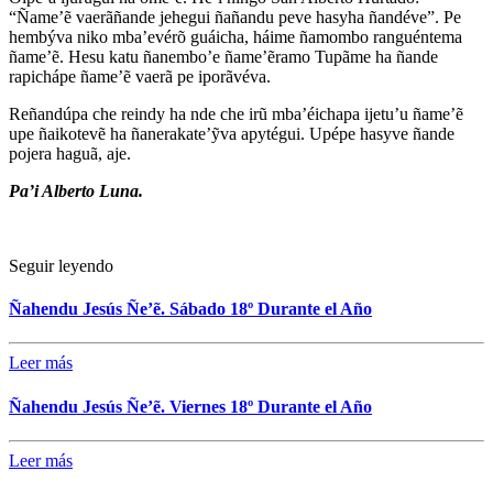
“Ñame’ẽ vaer
ã
ñande jehegui ñañandu peve hasyha ñandéve”. Pe
hembýva niko mba’evérõ guáicha, háime ñamombo ranguéntema
ñame’ẽ. Hesu katu ñanembo’e ñame’ẽramo Tupãme ha ñande
rapichápe ñame’ẽ vaerã pe iporãvéva.
Reñandúpa che reindy ha nde che irũ mba’éichapa ijetu’u ñame’ẽ
upe ñaikotevẽ ha ñanerakate’ỹva apytégui. Upépe hasyve ñande
pojera hagu
ã
, aje.
Pa’i Alberto Luna.
Seguir leyendo
Ñahendu Jesús Ñe’ẽ. Sábado 18º Durante el Año
Leer más
Ñahendu Jesús Ñe’ẽ. Viernes 18º Durante el Año
Leer más