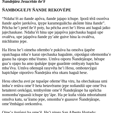
Ñandejára Jesucristo ñe’ẽ
ÑAMBOGUEJY ÑANDE REKOVÉPE
“Ndaha’éi ao ñande apóva, ñande jajapo ichupe. Iporã térã osoróva
ñande apére jarekóva, ipype karameguãicha akóinte hina ñande”.
Péicha he’i peteĩ ñe’ẽ poty, ha péicha avei he’i Hesu ani haguã jaiko
jajechaukase. Ndaha’éi hina upe jajapóva jajechauka haguã upe
ovaléva, upe jajapóva ñande py’aite guive hina la ovaléva,
michĩramo jepe.
Ha Hesu he’i oimeha oñembo’e pukúva ha omoĩva ijapére
opaichagua mba’e karai ojechauka haguãnte, oipotágui oñemomba’e
guasu ha ojeapo mba’éramo. Umíva oiporu Ñandejárape, hérape
gua’u ojapo ha amo ipahápe ijupe guarãnte ombyaty hapicha
mba’éva. Umíva oñenupã rasyvéta he’i Hesu, ombotavýgui
hapichápe oiporúvo Ñandejára réra okaru haguã hese.
Hesu ohecha avei pe tupaópe oñeme’ẽha viru, ha ohechakuaa umi
imba’e retáva ome’ẽ heta hetavéramo jepe noñandúi upe ome’ẽva
hetaiterei orekógui, tembyrénte ome’ẽ Ñandejárape ha upéicha
nomomba’eguasúi ichupe ipy’ápe. Ha pe kuña viúda mboriahumi
omoĩva katu, sa’íramo jepe, omomba’e guasuve Ñandejárape,
ome’ẽmbágui orekomíva.
Oipe’a ijurúgui ha ome’ẽ. He’i ningo San Alberto Hurtado: