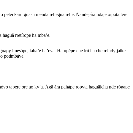
 peteĩ karu guasu menda rehegua rehe. Ñandejára ndaje oipotaiterei
 haguã rretírope ha mba’e.
apy imesápe, taha’e ha’éva. Ha upépe che irũ ha che reindy jaike
ao potĩmbáva.
hóvo tapére ore ao ky’a. Ágã ára pahápe ropyta haguãicha nde rógape