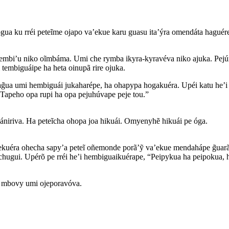
gua ku rréi peteĩme ojapo va’ekue karu guasu ita’ýra omendáta hagué
bi’u niko oĩmbáma. Umi che rymba ikyra-kyravéva niko ajuka. Pejún
tembiguáipe ha heta oinupã rire ojuka.
̃ua umi hembiguái jukaharépe, ha ohapypa hogakuéra. Upéi katu he’
 Tapeho opa rupi ha opa pejuhúvape peje tou.”
niriva. Ha peteĩcha ohopa joa hikuái. Omyenyhẽ hikuái pe óga.
kuéra ohecha sapy’a peteĩ oñemonde porã’ỹ va’ekue mendahápe g̃uarãic
e chugui. Upérõ pe rréi he’i hembiguaikuérape, “Peipykua ha peipokua
a mbovy umi ojeporavóva.