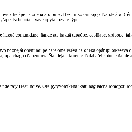
nvida hetápe ha oñeha’arõ oupa. Hesu niko ombojoja Ñandejára Rréino
vy’ápe. Ndoipotái avave opyta mésa guýpe.
 haguã comunidápe, ñande aty haguã tupaópe, capíllape, grúpope, jaha
o ndohejái oñehundi pe ha’e ome’ẽséva ha oheka opárupi oikeséva ogu
sia, opaichagua ñahendúva Ñandejára konvíte. Ndaha’éi katuete ñande 
pe nde ra’y Hesu ndive. Ore pytyvõmíkena ikatu haguãicha romopotĩ ro