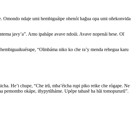
re. Omondo ndaje umi hembiguáipe ohenói hag̃ua opa umi oñekonvida
tema javy’a”. Amo ipahápe avave ndoúi. Avave nopenái hese. Oĩ
i hembiguaikuérape, “Oĩmbáma niko ko che ra’y menda rehegua karu
ha. He’i chupe, “Che irũ, mba’éicha rupi piko reike che rógape. Ne
, ha pemombo okápe, iñypytũháme. Upépe tahasẽ ha hãi tomopururũ”.