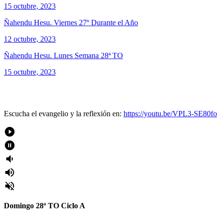
15 octubre, 2023
Ñahendu Hesu. Viernes 27º Durante el Año
12 octubre, 2023
Ñahendu Hesu. Lunes Semana 28ª TO
15 octubre, 2023
Escucha el evangelio y la reflexión en:
https://youtu.be/VPL3-SE
play_circle_filled
pause_circle_filled
volume_down
volume_up
volume_off
Domingo 28ª TO Ciclo A