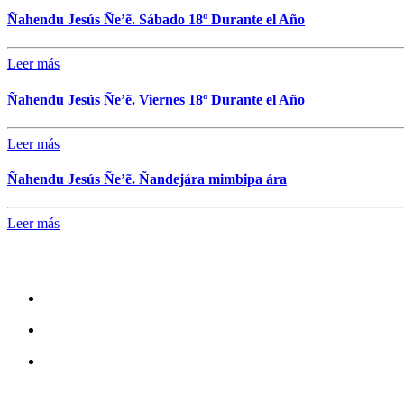
Ñahendu Jesús Ñe’ẽ. Sábado 18º Durante el Año
Leer más
Ñahendu Jesús Ñe’ẽ. Viernes 18º Durante el Año
Leer más
Ñahendu Jesús Ñe’ẽ. Ñandejára mimbipa ára
Leer más
Mantente en conexión
Facebook
Instagram
Youtube
También nos podes escribir a