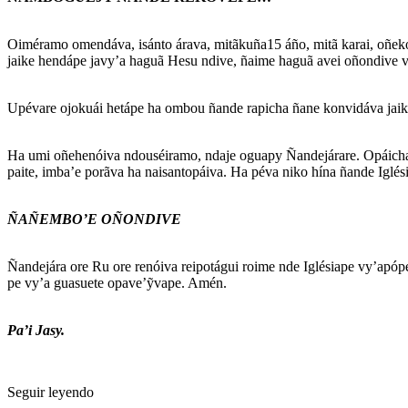
Oiméramo omendáva, isánto árava, mitãkuña15 áño, mitã karai, oñeko
jaike hendápe javy’a haguã Hesu ndive, ñaime haguã avei oñondive 
Upévare ojokuái hetápe ha ombou ñande rapicha ñane konvidáva jaike
Ha umi oñehenóiva ndouséiramo, ndaje oguapy Ñandejárare. Opáichav
paite, imba’e porãva ha naisantopáiva. Ha péva niko hína ñande Iglé
ÑAÑEMBO’E OÑONDIVE
Ñandejára ore Ru ore renóiva reipotágui roime nde Iglésiape vy’apó
pe vy’a guasuete opave’ỹvape. Amén.
Pa’i Jasy.
Seguir leyendo