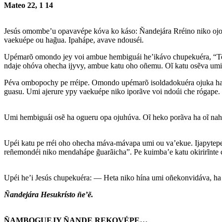
Mateo 22, 1 14
Jesús omombe’u opavavépe kóva ko káso: Ñandejára Rréino niko ojo
vaekuépe ou hag̃ua. Ipahápe, avave ndouséi.
Upémarõ omondo jey voi ambue hembiguái he’ikávo chupekuéra, “Tem
ndaje ohóva ohecha ijyvy, ambue katu oho oñemu. Oĩ katu osẽva umi 
Péva ombopochy pe rréipe. Omondo upémarõ isoldadokuéra ojuka hag
guasu. Umi ajerure ypy vaekuépe niko iporãve voi ndoúi che rógape.
Umi hembiguái osẽ ha ogueru opa ojuhúva. Oĩ heko porãva ha oĩ nahá
Upéi katu pe rréi oho ohecha máva-mávapa umi ou va’ekue. Ijapytepe
reñemondéi niko mendahápe g̃uarãicha”. Pe kuimba’e katu okirirĩnt
Upéi he’i Jesús chupekuéra: — Heta niko hína umi oñekonvidáva, h
Ñandejára Hesukrísto ñe’ẽ.
ÑAMBOGUEJY ÑANDE REKOVÉPE…