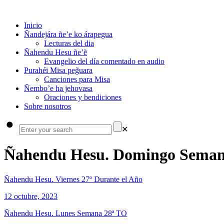
Inicio
Ñandejára ñe’e ko árapegua
Lecturas del dia
Ñahendu Hesu ñe’ẽ
Evangelio del día comentado en audio
Purahéi Misa peg̃uara
Canciones para Misa
Ñembo’e ha jehovasa
Oraciones y bendiciones
Sobre nosotros
✕
Ñahendu Hesu. Domingo Seman
Ñahendu Hesu. Viernes 27º Durante el Año
12 octubre, 2023
Ñahendu Hesu. Lunes Semana 28ª TO