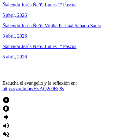
Ñahendu Jesús Ñe’ẽ. Lunes 1º Pascua
5 abril, 2026
Ñahendu Jesús Ñe’ẽ. Vigilia Pascual Sábado Santo
3 abril, 2026
Ñahendu Jesús Ñe’ẽ. Lunes 1º Pascua
5 abril, 2026
Escucha el evangelio y la reflexión en:
https://youtu.be/HvAQ2c0Rg8s
play_circle_filled
pause_circle_filled
volume_down
volume_up
volume_off