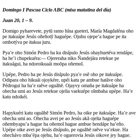
Domingo I Pascua Ciclo ABC (misa matutina del día)
Juan 20, 1 – 9.
Domigo pyharevete, pytũ ramo hína gueteri, María Magdaléna oho
pe itakuápe Jesús oñeñotỹ haguépe. Ojuhu ojepe’a hague pe ita
ombotýva pe itakua juru.
Pya’e oho Simón Pedro ha ku disípulo Jesús ohayhuetéva rendápe,
ha he’i chupekuéra:— Ojereraha niko Ñandejára retekue pe
itakuágui, ha ndoroikuaái moõpa oñemoĩ.
Upépe, Pedro ha pe Jesús disípulo pya’e osẽ oho pe itakuápe.
Odipara oho hikuái ojoykére, upéi katu pe ambue hatãve oho
Pédrogui ha ha’e raẽve oguãhẽ. Ojayvy omaña pe itakuápe ha
ohecha umi ao Jesús retekue ojelia vaekuépe oĩmbaha upépe. Ha’e
katu ndoikéi.
Hapykuéri katu oguãhẽ Simón Pedro, ha oike pe itakuápe. Ha’e ave
ohecha umi ao. Ohecha avei pe ao Jesús akã ojelia haguépe
oñembyapu’a hague ha oñemoĩ hague ambue hendápe ha’eño.
Upépe oike avei pe Jesús disípulo, pe oguãhẽ raẽve va’ekue. Ha
ohechávo mba’épa ojehu, ha’e oguerovia Jesús oikove jey hague.