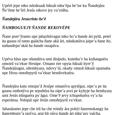
Upérõ jepe niko ndoikuaái hikuái mba’épa he’ise ku Ñandejára
Ñe’ẽme he’írõ Jesús oikove jey va’erãha.
Ñandejára Jesucristo ñe’ẽ
ÑAMBOGUEJY ÑANDE REKOVÉPE
Ñane pore’ỹramo upe jahayhúvagui niko ho’a ñande ári pytũ, peteĩ
ita guasu oĩ ramo guáicha ñane akã ári, ndaikatúiva jaipe’a ñane ño,
nañandepu’akái ha ñande rasapáva.
Upéva hína upe oñandúva umi disípulo, kuimba’e ha kuñanguéra
omoirũ va’ekue Hesúpe. Omano rire opyta hikuái ityre’ỹ
Ñandejáragui, oñembyasy, ndovy’ái, okañy oimoã hikuái opamaha
upe Hesu omoñepyrũ va’ekue hendivekuéra.
Ñandejára katu omopu’ã Jesúpe omanóva apytégui, oipe’a pe ita
guasu ombotýva pe sepultúra ha oipe’a avei pe kyhyje ha ñembyasy
umi Jesús irũnguéra py’águi. Ome’ẽ jevy ichupekuéra vy’a ha
esperánsa. Ndopái upe Jesús omoñepyrũ va’ekue.
Jahasáramo jepe che irũ ha che reindy ára pohýi ñanemokangy ha
ñanembopy’a rasýva, arai hũ oúva ñande ári mba’asy vaícha,