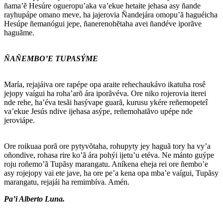
ñama’ẽ Hesúre ogueropu’aka va’ekue hetaite jehasa asy ñande
rayhupápe omano meve, ha jajerovia Ñandejára omopu’ã haguéicha
Hesúpe ñemanógui jepe, ñanerenohẽtaha avei ñandéve iporãve
haguãme.
ÑAÑEMBO’E TUPASÝME
María, rejajáiva ore rapépe opa araite rehechaukávo ikatuha rosê
jejopy vaígui ha roha’arõ ára iporãvéva. Ore niko rojerovia iterei
nde rehe, ha’éva tesãi hasývape guarã, kurusu ykére reñemopeteî
va’ekue Jesús ndive ijehasa asýpe, reñemohatãvo upépe nde
jeroviápe.
Ore roikuaa porã ore pytyvõtaha, rohupyty jey haguã tory ha vy’a
oñondive, rohasa rire ko’ã ára pohýi ijetu’u etéva. Ne mánto guýpe
roju roñemo’ã Tupãsy marangatu. Aníkena eheja rei ore ñembo’e
asy rojejopy vai ete jave, ha ore pe’a kena opa mba’e vaígui, Tupãsy
marangatu, rejajái ha remimbíva. Amén.
Pa’i Alberto Luna.