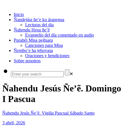
Inicio
Ñandejára ñe’e ko árapegua
Lecturas del dia
Ñahendu Hesu ñe’ẽ
Evangelio del día comentado en audio
Purahéi Misa peg̃uara
Canciones para Misa
Ñembo’e ha jehovasa
Oraciones y bendiciones
Sobre nosotros
✕
Ñahendu Jesús Ñe’ẽ. Domingo
I Pascua
Ñahendu Jesús Ñe’ẽ. Vigilia Pascual Sábado Santo
3 abril, 2026